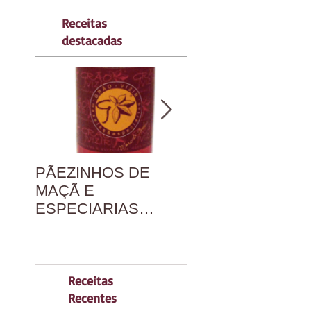
Receitas
destacadas
PÃEZINHOS DE
PANQUECAS DE
MAÇÃ E
ESPINAFRE AO
ESPECIARIAS
PANCH PHORO
CHINESAS
RAJASTHANI
Receitas
Recentes