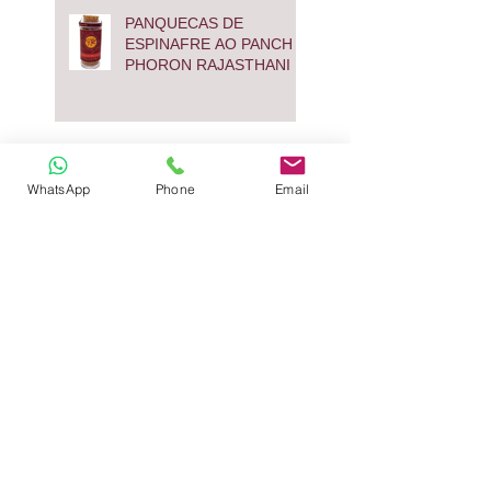
PANQUECAS DE
ESPINAFRE AO PANCH
PHORON RAJASTHANI
TENDER AO PERFUME
WhatsApp
Phone
Email
DE ESPECIARIAS E
ABACAXI GRELHADO
PEIXE AO MOLHO DE
HORTELÃ E GARAM
MASALA
ARROZ COM
COGUMELOS SECOS