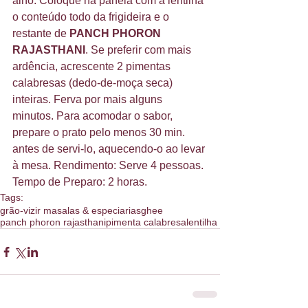
alho. Coloque na panela com a lentilha 
o conteúdo todo da frigideira e o 
restante de 
PANCH PHORON 
RAJASTHANI
. Se preferir com mais 
ardência, acrescente 2 pimentas 
calabresas (dedo-de-moça seca) 
inteiras. Ferva por mais alguns 
minutos. Para acomodar o sabor, 
prepare o prato pelo menos 30 min. 
antes de servi-lo, aquecendo-o ao levar 
à mesa. Rendimento: Serve 4 pessoas. 
Tempo de Preparo: 2 horas.
Tags:
grão-vizir masalas & especiarias
ghee
panch phoron rajasthani
pimenta calabresa
lentilha