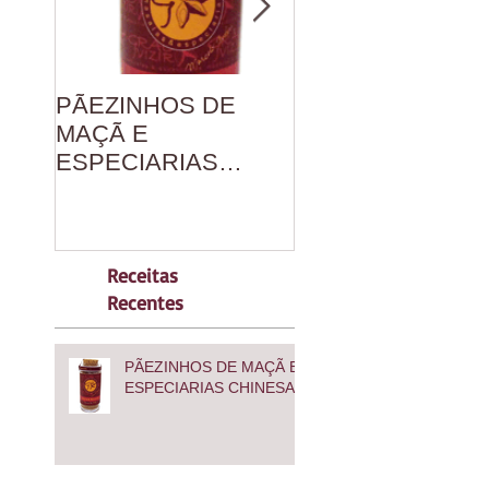
PÃEZINHOS DE
PANQUECAS DE
MAÇÃ E
ESPINAFRE AO
ESPECIARIAS
PANCH PHORO
CHINESAS
RAJASTHANI
Receitas
Recentes
PÃEZINHOS DE MAÇÃ E
ESPECIARIAS CHINESAS