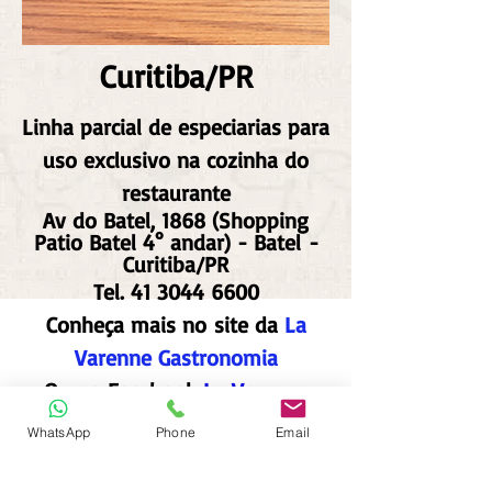
Curitiba/PR
Linha parcial de especiarias para
uso exclusivo na cozinha do
restaurante
Av do Batel, 1868 (Shopping
Patio Batel 4° andar) - Batel -
Curitiba/PR
Tel.
41 3044 6600
Conheça mais no site da
La
Varenne Gastronomia
Ou no Facebook
La Varenne
Gastronomia
WhatsApp
Phone
Email